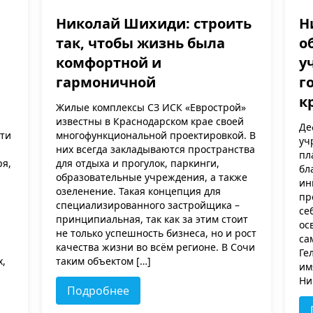
Николай Шихиди: строить
Н
так, чтобы жизнь была
о
комфортной и
у
гармоничной
г
к
Жилые комплексы СЗ ИСК «Еврострой»
известны в Краснодарском крае своей
Де
сти
многофункциональной проектировкой. В
уч
них всегда закладываются пространства
пл
ря,
для отдыха и прогулок, паркинги,
бл
образовательные учреждения, а также
ин
озеленение. Такая концепция для
пр
специализированного застройщика –
се
принципиальная, так как за этим стоит
ос
не только успешность бизнеса, но и рост
са
качества жизни во всём регионе. В Сочи
Ге
х,
таким объектом […]
им
Ни
Подробнее