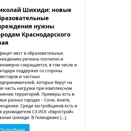
иколай Шихиди: новые
бразовательные
чреждения нужны
ородам Краснодарского
рая
фицит мест в образовательных
реждениях региона поэтапно и
аномерно сокращается, в том числе и
агодаря поддержке со стороны
весторов и частных
едпринимателей, которые берут на
бя часть нагрузки при комплексном
воении территорий. Примеры есть в
мых разных городах – Сочи, Анапе,
ленджике. Среди застройщиков есть и
я руководителя СЗ ИСК «Еврострой»
колая Шихиди. В Геленджике […]
Подробнее