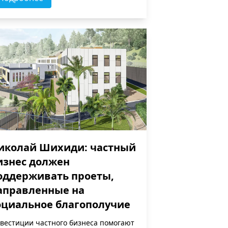
иколай Шихиди: частный
изнес должен
оддерживать проеты,
аправленные на
оциальное благополучие
вестиции частного бизнеса помогают