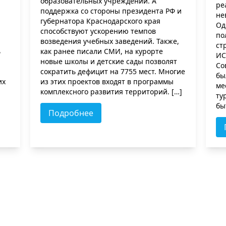
образовательных учреждений. А
ре
поддержка со стороны президента РФ и
не
губернатора Краснодарского края
Од
способствуют ускорению темпов
по
возведения учебных заведений. Также,
ст
ь
как ранее писали СМИ, на курорте
ИС
новые школы и детские сады позволят
Со
сократить дефицит на 7755 мест. Многие
бы
их
из этих проектов входят в программы
ме
комплексного развития территорий. […]
ту
бы
Подробнее