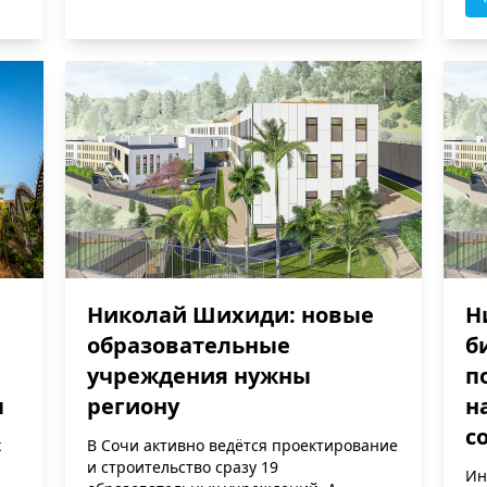
Николай Шихиди: новые
Н
образовательные
б
учреждения нужны
п
ы
региону
н
с
х
В Сочи активно ведётся проектирование
и строительство сразу 19
Ин