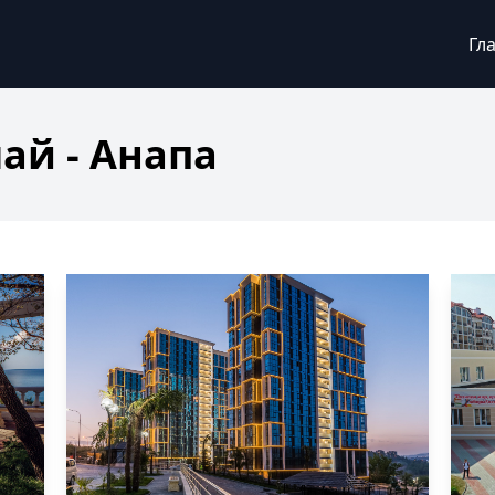
Гл
й - Анапа