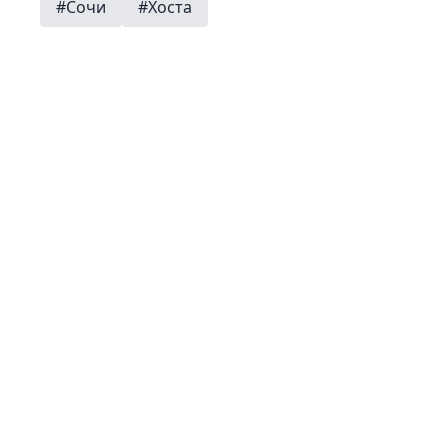
#Сочи
#Хоста
Шихиди Николай
Главная
Категории